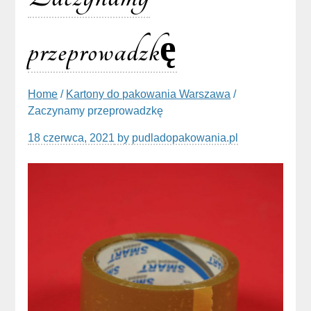
przeprowadzkę
Home
/
Kartony do pakowania Warszawa
/
Zaczynamy przeprowadzkę
18 czerwca, 2021
by
pudladopakowania.pl