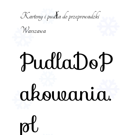
Skip
to
Kartony i pudła do przeprowadzki
content
Warszawa
PudlaDoP
akowania.
pl