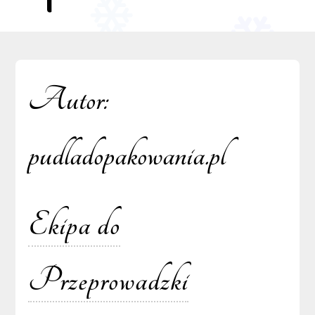
Autor:
pudladopakowania.pl
Ekipa do
Przeprowadzki